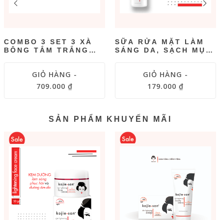
COMBO 3 SET 3 XÀ
SỮA RỬA MẶT LÀM
BÔNG TẮM TRẮNG
SÁNG DA, SẠCH MỤN
KOJIESAN CLASSIC
DẠNG BỌT KOJIESAN
100GR
SKIN LIGHTENING
GIỎ HÀNG -
GIỎ HÀNG -
FOAM WASH 150ML
709.000 ₫
179.000 ₫
SẢN PHẨM KHUYẾN MÃI