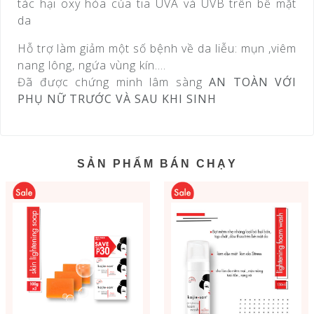
tác hại oxy hóa của tia UVA và UVB trên bề mặt
da
Hỗ trợ làm giảm một số bệnh về da liễu: mụn ,viêm
nang lông, ngứa vùng kín….
Đã được chứng minh lâm sàng
AN TOÀN VỚI
PHỤ NỮ TRƯỚC VÀ SAU KHI SINH
SẢN PHẨM BÁN CHẠY