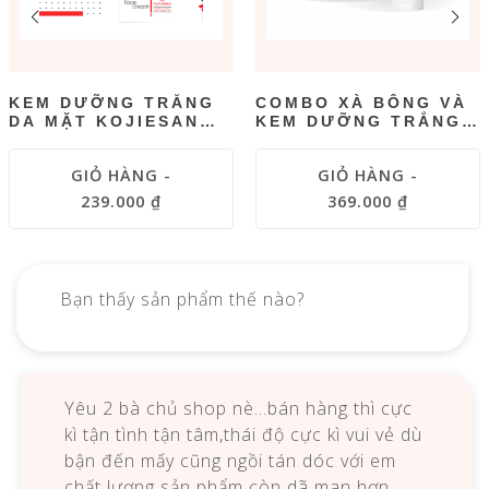
KEM DƯỠNG TRẮNG
COMBO XÀ BÔNG VÀ
DA MẶT KOJIESAN
KEM DƯỠNG TRẮNG
FACE CREAM HÀNG
DA TOÀN THÂN
CHÍNH HÃNG 30 GR
GIỎ HÀNG -
GIỎ HÀNG -
239.000 ₫
369.000 ₫
Bạn thấy sản phẩm thế nào?
Yêu 2 bà chủ shop nè…bán hàng thì cực
kì tận tình tận tâm,thái độ cực kì vui vẻ dù
bận đến mấy cũng ngồi tán dóc với em
chất lượng sản phẩm còn dã man hơn